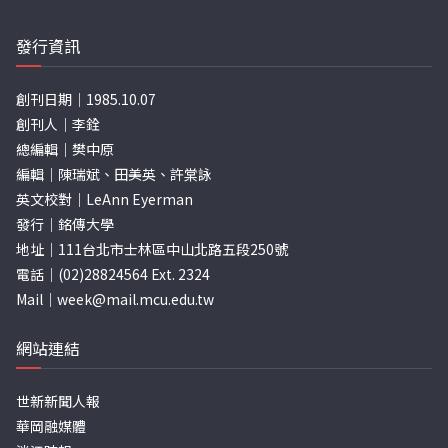
發行資訊
創刊日期｜1985.10.07
創刊人｜李銓
總編輯｜樊中原
編輯｜陳瑞斌、田美英、許棠詠
英文校對｜LeAnn Eyerman
發行｜銘傳大學
地址｜111台北市士林區中山北路五段250號
電話｜(02)28824564 Ext. 2324
Mail｜
week@mail.mcu.edu.tw
網站連結
世新新聞人報
華岡融媒體