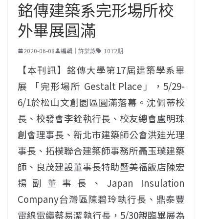
銘傳建築系完形場所校
外畢展圓滿
2020-06-08
編輯｜許棠詠
1072期
【本刊訊】銘傳大學第17屆建築學系畢
展 「完形場所 Gestalt Place」，5/29-
6/1於松山文創園區圓滿落幕。沈佩蒂校
長、校發會李銓執行長、校友總會盧明珠
創會理事長、新北市建築師公會洪廸光理
事長、拓樸聯合建築師事務所聶玉璞建築
師、良茂建設董事長特助暨美福飯店陳宏
揚副董事長、Japan Insulation
Company台灣區陳碧玲執行長、鼎泰豐
電線電纜蔡易潔執行長，5/30親臨畢展為