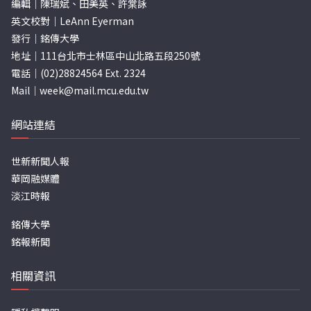
編輯｜陳瑞斌、田美英、許棠詠
英文校對｜LeAnn Eyerman
發行｜銘傳大學
地址｜111台北市士林區中山北路五段250號
電話｜(02)28824564 Ext. 2324
Mail｜
week@mail.mcu.edu.tw
網站連結
世新新聞人報
華岡融媒體
淡江時報
銘傳大學
銘報新聞
相關資訊