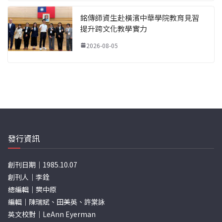
銘傳師資生赴橫濱中華學院教育見習
提升跨文化教學實力
2026-08-05
發行資訊
創刊日期｜1985.10.07
創刊人｜李銓
總編輯｜樊中原
編輯｜陳瑞斌、田美英、許棠詠
英文校對｜LeAnn Eyerman