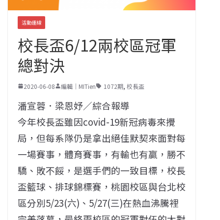
活動連線
校長盃6/12兩校區冠軍
總對決
2020-06-08
編輯｜MITien
1072期
,
校長盃
潘宣蓉．梁恩妤／綜合報導
今年校長盃雖因covid-19新冠病毒來攪
局，但每系隊仍是拿出絕佳默契來面對每
一場賽事，體育賽事，有輸也有贏，勝不
驕、敗不餒，是選手們的一致目標，校長
盃籃球、排球錦標賽，桃園校區與台北校
區分別5/23(六)、5/27(三)在熱血沸騰裡
完美落幕，最終兩校區的冠軍對伍的大對