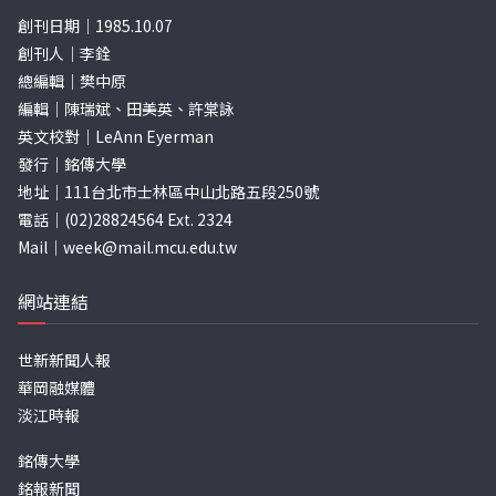
創刊日期｜1985.10.07
創刊人｜李銓
總編輯｜樊中原
編輯｜陳瑞斌、田美英、許棠詠
英文校對｜LeAnn Eyerman
發行｜銘傳大學
地址｜111台北市士林區中山北路五段250號
電話｜(02)28824564 Ext. 2324
Mail｜
week@mail.mcu.edu.tw
網站連結
世新新聞人報
華岡融媒體
淡江時報
銘傳大學
銘報新聞