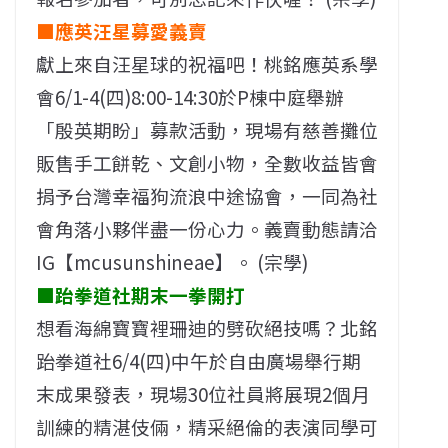
■應英汪星募愛義賣
獻上來自汪星球的祝福吧！桃銘應英系學
會6/1-4(四)8:00-14:30於P棟中庭舉辦
「殷英期盼」募款活動，現場有慈善攤位
販售手工餅乾、文創小物，全數收益皆會
捐予台灣幸福狗流浪中途協會，一同為社
會角落小夥伴盡一份心力。義賣動態請洽
IG【mcusunshineae】。 (宗學)
■跆拳道社期末一拳開打
想看海綿寶寶裡珊迪的劈砍絕技嗎？北銘
跆拳道社6/4(四)中午於自由廣場舉行期
末成果發表，現場30位社員將展現2個月
訓練的精湛伎倆，精采絕倫的表演同學可