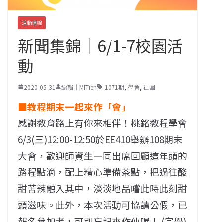
活動連線
新聞集錦｜6/1-7校園活
動
2020-05-31
編輯｜MITien
1071期
,
學會
,
社團
■教程期末一起來作「會」
感謝教育路上有你來相伴！桃銘教程學會
6/3(三)12:00-12:50於EE410舉辦108期末
大會，歡迎師資生一同出席回顧這年頭的
路程點滴，配上精心準備茶點，把過往酸
甜苦辣融入其中，淡淡地品嚐此時此刻甜
頭滋味。此外，本次活動可協請公假，已
報名參加者，可別忘記來作伙喔！ (宗學)