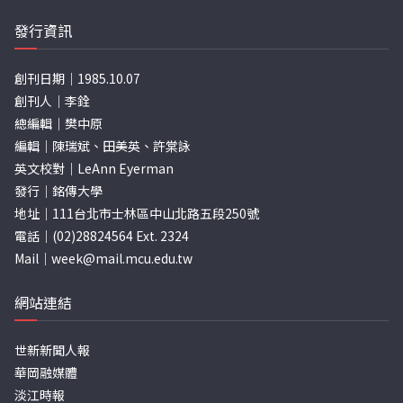
發行資訊
創刊日期｜1985.10.07
創刊人｜李銓
總編輯｜樊中原
編輯｜陳瑞斌、田美英、許棠詠
英文校對｜LeAnn Eyerman
發行｜銘傳大學
地址｜111台北市士林區中山北路五段250號
電話｜(02)28824564 Ext. 2324
Mail｜
week@mail.mcu.edu.tw
網站連結
世新新聞人報
華岡融媒體
淡江時報