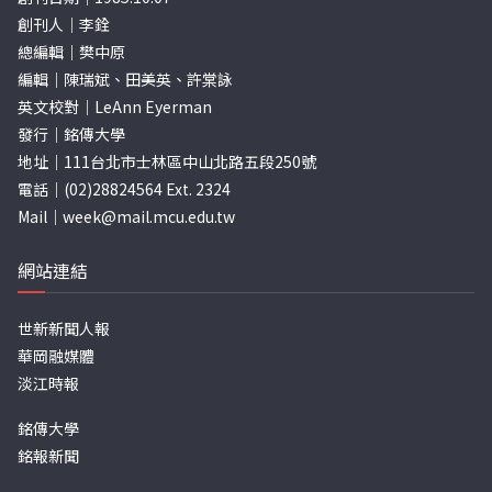
創刊人｜李銓
總編輯｜樊中原
編輯｜陳瑞斌、田美英、許棠詠
英文校對｜LeAnn Eyerman
發行｜銘傳大學
地址｜111台北市士林區中山北路五段250號
電話｜(02)28824564 Ext. 2324
Mail｜
week@mail.mcu.edu.tw
網站連結
世新新聞人報
華岡融媒體
淡江時報
銘傳大學
銘報新聞