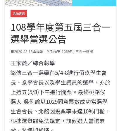
活動連線
108學年度第五屆三合一
選舉當選公告
2020-05-15
編輯｜MITien
1069期
,
三合一選擇
王家菱／綜合報導
銘傳三合一選舉在5/4-8進行佰玖學生會
長、系學會長以及學生議員的選舉，亦於
上週五(5/8)下午進行開票。最終桃銘候
選人-吳俐諭以1029同意票數成功當選學
生會會長。北銘因投票率未達10%門檻，
根據選舉罷免法規定，該候選人當選無
效，將擇期補選。