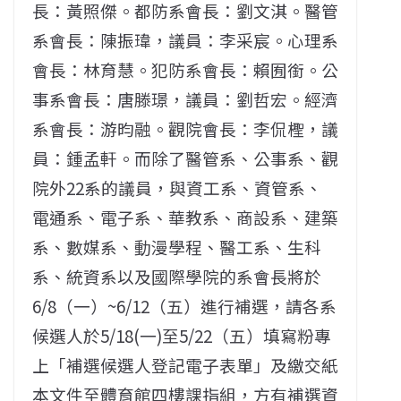
長：黃照傑。都防系會長：劉文淇。醫管
系會長：陳振瑋，議員：李采宸。心理系
會長：林育慧。犯防系會長：賴囿銜。公
事系會長：唐滕璟，議員：劉哲宏。經濟
系會長：游昀融。觀院會長：李侃檉，議
員：鍾孟軒。而除了醫管系、公事系、觀
院外22系的議員，與資工系、資管系、
電通系、電子系、華教系、商設系、建築
系、數媒系、動漫學程、醫工系、生科
系、統資系以及國際學院的系會長將於
6/8（一）~6/12（五）進行補選，請各系
候選人於5/18(一)至5/22（五）填寫粉專
上「補選候選人登記電子表單」及繳交紙
本文件至體育館四樓課指組，方有補選資