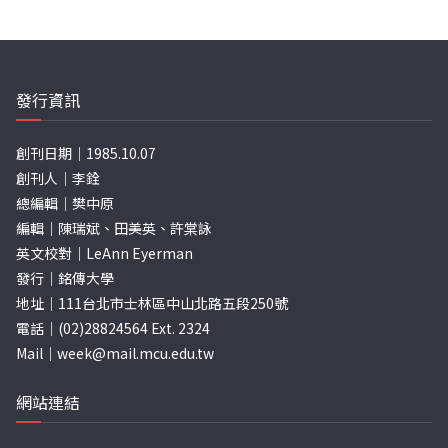
發行資訊
創刊日期｜1985.10.07
創刊人｜李銓
總編輯｜樊中原
編輯｜陳瑞斌、田美英、許棠詠
英文校對｜LeAnn Eyerman
發行｜銘傳大學
地址｜111台北市士林區中山北路五段250號
電話｜(02)28824564 Ext. 2324
Mail｜
week@mail.mcu.edu.tw
網站連結