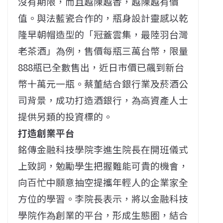
沒有期限，而且越陳越香，越陳越有價
值。與法藍瓷合作的，瓶身設計靈感以乾
隆早朝帽造型的「冠蓋雲集，最陸羽台灣
老茶酒」為例，售價每瓶三萬台幣，限量
888瓶已全數售出，近日市價已飆到新台
幣十萬元一瓶。蔡董結合銀行業及菸酒公
司背景，成功打造酒銀行，為高資產人士
提供另類的投資標的。
打造創業平台
銘傳金融科技學院李進生院長在開班儀式
上致詞，勉勵學生把握難能可貴的機會，
向百忙中願意抽空提攜年輕人的企業家全
方位的學習。李院長表示，將以金融科技
學院作為創業的平台，形成生態圈，結合