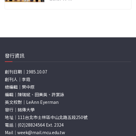
發行資訊
創刊日期｜1985.10.07
創刊人｜李銓
總編輯｜樊中原
編輯｜陳瑞斌、田美英、許棠詠
英文校對｜LeAnn Eyerman
發行｜銘傳大學
地址｜111台北市士林區中山北路五段250號
電話｜(02)28824564 Ext. 2324
Mail｜
week@mail.mcu.edu.tw