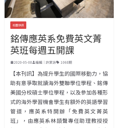
校園快訊
銘傳應英系免費英文菁
英班每週五開課
2020-05-08
編輯｜許棠詠
1068期
【本刊訊】為提升學生的國際移動力，協
助有意爭取就讀海外雙聯學位學程、銘傳
美國分校碩士學位學程，以及參加各種形
式的海外學習機會學生有額外的英語學習
管道，應英系特開辦「免費英文菁英
班」，由應英系林頡聲專任助理教授授