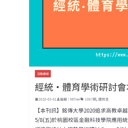
活動連線
經統‧體育學術研討會
2020-05-01
編輯｜MITien
1067期
,
體育室
【本刊訊】銘傳大學2020追求高教卓
5/8(五)於桃園校區金融科技學院應用