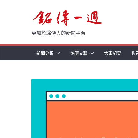
Skip
to
content
專屬於銘傳人的新聞平台
新聞分類
銘傳文藝
大事紀要
影