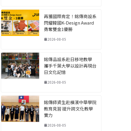
再獲國際肯定！銘傳商設系
閃耀韓國K-Design Award
勇奪雙金1優勝
2026-08-05
銘傳品設系赴日移地教學
攜手千葉大學以設計再現台
日文化記憶
2026-08-05
銘傳師資生赴橫濱中華學院
教育見習 提升跨文化教學
實力
2026-08-05