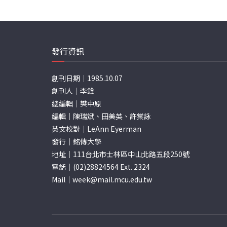
發行資訊
創刊日期｜1985.10.07
創刊人｜李銓
總編輯｜樊中原
編輯｜陳瑞斌、田美英、許棠詠
英文校對｜LeAnn Eyerman
發行｜銘傳大學
地址｜111台北市士林區中山北路五段250號
電話｜(02)28824564 Ext. 2324
Mail｜
week@mail.mcu.edu.tw