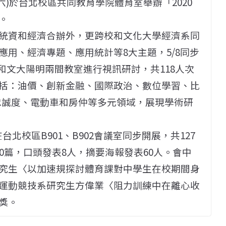
六)於台北校區共同教育學院體育室舉辦「2020
。
統資和經濟合辦外，更跨校和文化大學經濟系同
用、經濟專題、應用統計等8大主題，5/8同步
516和文大陽明兩間教室進行視訊研討，共118人次
括：油價、創新金融、國際政治、數位學習、比
牌忠誠度、電動車和房仲等多元領域，展現學術研
北校區B901、B902會議室同步開展，共127
0篇，口頭發表8人，摘要海報發表60人。會中
究生〈以加速規探討體育課對中學生在校期間身
運動競技系研究生方偉業〈阻力訓練中在離心收
獎。