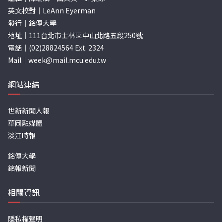
英文校對｜LeAnn Eyerman
發行｜銘傳大學
地址｜111台北市士林區中山北路五段250號
電話｜(02)28824564 Ext. 2324
Mail｜
week@mail.mcu.edu.tw
網站連結
世新新聞人報
華岡融媒體
淡江時報
銘傳大學
銘報新聞
相關資訊
隱私權聲明