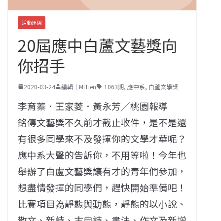
活動連線
20屆應中白蘆文藝獎向
你招手
2020-03-24
編輯｜MITien
1063期
,
應中系
,
白蘆文學獎
李育蓁．王家菱．黃永芳／桃園報導
銘傳文藝獎不久前才截止收件，是不是還
有很多同學來不及發揮你的文學才華呢？
應中系大聲的告訴你，不用等啦！今年也
舉辦了白盧文藝獎讓有才的青年們參加，
想盡情發揮的同學們，趕快開始準備吧！
比賽項目為靜態與動態，靜態的以小說、
散文、新詩、古典詩、書法、作文及新增