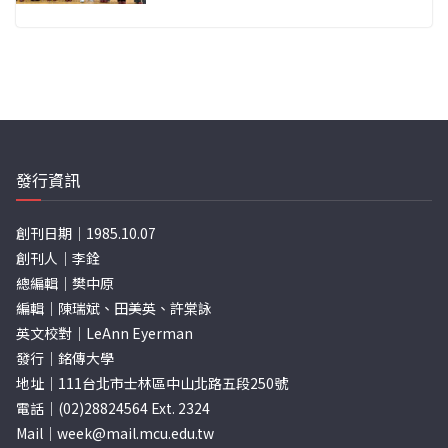
發行資訊
創刊日期｜1985.10.07
創刊人｜李銓
總編輯｜樊中原
編輯｜陳瑞斌、田美英、許棠詠
英文校對｜LeAnn Eyerman
發行｜銘傳大學
地址｜111台北市士林區中山北路五段250號
電話｜(02)28824564 Ext. 2324
Mail｜
week@mail.mcu.edu.tw