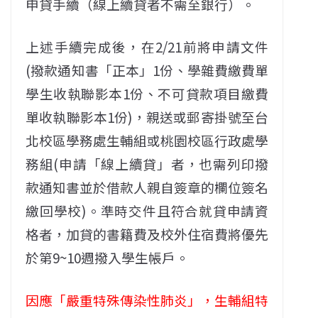
申貸手續（線上續貸者不需至銀行）。
上述手續完成後，在2/21前將申請文件
(撥款通知書「正本」1份、學雜費繳費單
學生收執聯影本1份、不可貸款項目繳費
單收執聯影本1份)，親送或郵寄掛號至台
北校區學務處生輔組或桃園校區行政處學
務組(申請「線上續貸」者，也需列印撥
款通知書並於借款人親自簽章的欄位簽名
繳回學校)。準時交件且符合就貸申請資
格者，加貸的書籍費及校外住宿費將優先
於第9~10週撥入學生帳戶。
因應「嚴重特殊傳染性肺炎」，生輔組特