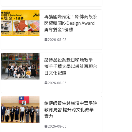
再獲國際肯定！銘傳商設系
閃耀韓國K-Design Award
勇奪雙金1優勝
2026-08-05
銘傳品設系赴日移地教學
攜手千葉大學以設計再現台
日文化記憶
2026-08-05
銘傳師資生赴橫濱中華學院
教育見習 提升跨文化教學
實力
2026-08-05