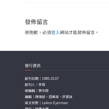
發佈留言
很抱歉，必須
登入
網站才能發佈留言。
發行資訊
創刊日期｜1985.10.07
創刊人｜李銓
總編輯｜樊中原
編輯｜陳瑞斌、田美英、許棠詠
英文校對｜LeAnn Eyerman
發行｜銘傳大學