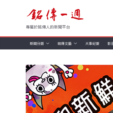
Skip
to
content
專屬於銘傳人的新聞平台
新聞分類
銘傳文藝
大事紀要
影