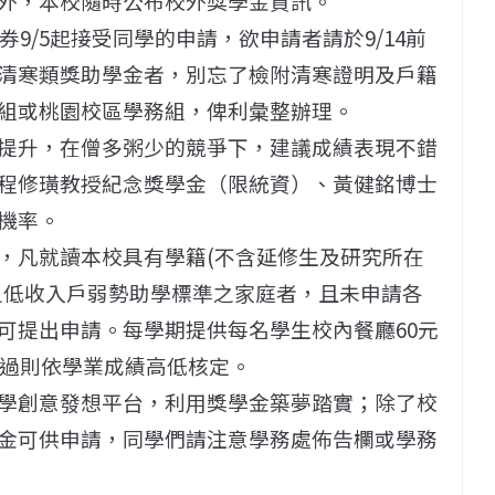
外，本校隨時公布校外獎學金資訊。
券9/5起接受同學的申請，欲申請者請於9/14前
清寒類獎助學金者，別忘了檢附清寒證明及戶籍
組或桃園校區學務組，俾利彙整辦理。
提升，在僧多粥少的競爭下，建議成績表現不錯
程修璜教授紀念獎學金（限統資）、黃健銘博士
機率。
，凡就讀本校具有學籍(不含延修生及研究所在
之低收入戶弱勢助學標準之家庭者，且未申請各
可提出申請。每學期提供每名學生校內餐廳60元
超過則依學業成績高低核定。
學創意發想平台，利用獎學金築夢踏實；除了校
金可供申請，同學們請注意學務處佈告欄或學務