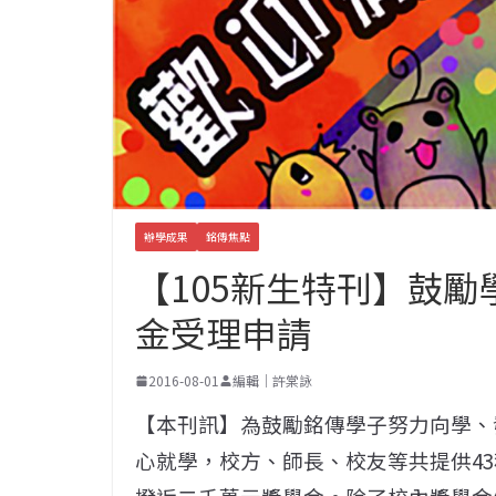
辦學成果
銘傳焦點
【105新生特刊】鼓勵
金受理申請
2016-08-01
編輯｜許棠詠
【本刊訊
】
為鼓勵銘傳學子努力向學、
心就學，校方、師長、校友等共提供4