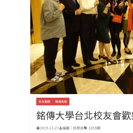
校友動態
銘傳焦點
銘傳大學台北校友會歡
2019-12-27
編輯｜許棠詠
1059期