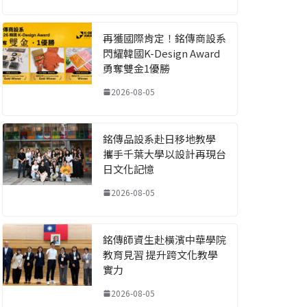
再獲國際肯定！銘傳商設系
閃耀韓國K-Design Award
勇奪雙金1優勝
2026-08-05
銘傳品設系赴日移地教學
攜手千葉大學以設計再現台
日文化記憶
2026-08-05
銘傳師資生赴橫濱中華學院
教育見習 提升跨文化教學
實力
2026-08-05