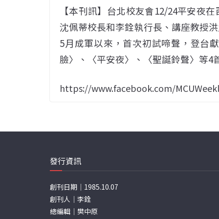
【本刊訊】台北校友會12/24平安夜在
沈佩蒂校長和李銓執行長、講座教授洪
5月成軍以來，首次初試啼聲，登台獻唱〈Yo
臉〉、〈平安夜〉、〈聖誕鈴聲〉等4
https://www.facebook.com/MCUWeekl
發行資訊
創刊日期｜1985.10.07
創刊人｜李銓
總編輯｜樊中原