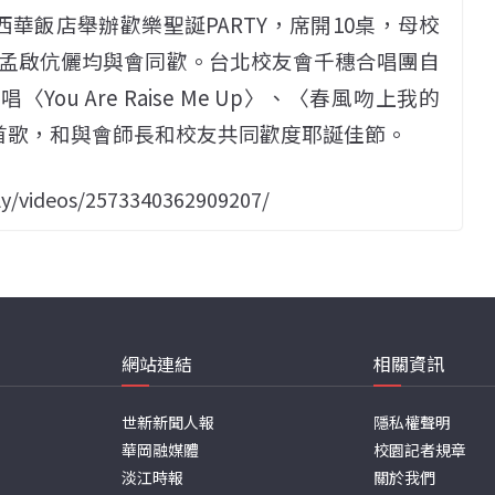
西華飯店舉辦歡樂聖誕PARTY，席開10桌，母校
孟啟伉儷均與會同歡。台北校友會千穗合唱團自
u Are Raise Me Up〉、〈春風吻上我的
首歌，和與會師長和校友共同歡度耶誕佳節。
y/videos/2573340362909207/
網站連結
相關資訊
世新新聞人報
隱私權聲明
華岡融媒體
校園記者規章
淡江時報
關於我們