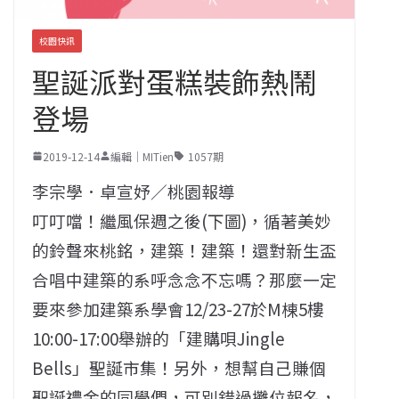
校園快訊
聖誕派對蛋糕裝飾熱鬧
登場
2019-12-14
編輯｜MITien
1057期
李宗學．卓宣妤／桃園報導
叮叮噹！繼風保週之後(下圖)，循著美妙
的鈴聲來桃銘，建築！建築！還對新生盃
合唱中建築的系呼念念不忘嗎？那麼一定
要來參加建築系學會12/23-27於M棟5樓
10:00-17:00舉辦的「建購唄Jingle
Bells」聖誕市集！另外，想幫自己賺個
聖誕禮金的同學們，可別錯過攤位報名，