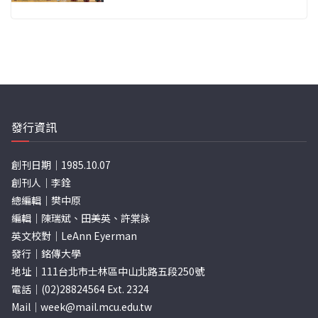
發行資訊
創刊日期｜1985.10.07
創刊人｜李銓
總編輯｜樊中原
編輯｜陳瑞斌、田美英、許棠詠
英文校對｜LeAnn Eyerman
發行｜銘傳大學
地址｜111台北市士林區中山北路五段250號
電話｜(02)28824564 Ext. 2324
Mail｜
week@mail.mcu.edu.tw