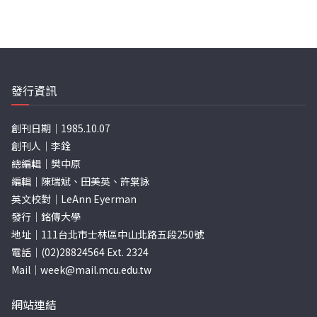
發行資訊
創刊日期｜1985.10.07
創刊人｜李銓
總編輯｜樊中原
編輯｜陳瑞斌、田美英、許棠詠
英文校對｜LeAnn Eyerman
發行｜銘傳大學
地址｜111台北市士林區中山北路五段250號
電話｜(02)28824564 Ext. 2324
Mail｜
week@mail.mcu.edu.tw
網站連結