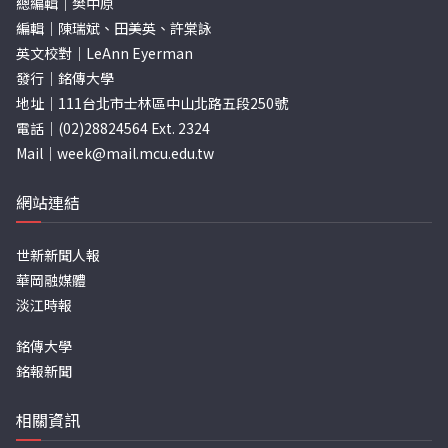
總編輯｜樊中原
編輯｜陳瑞斌、田美英、許棠詠
英文校對｜LeAnn Eyerman
發行｜銘傳大學
地址｜111台北市士林區中山北路五段250號
電話｜(02)28824564 Ext. 2324
Mail｜
week@mail.mcu.edu.tw
網站連結
世新新聞人報
華岡融媒體
淡江時報
銘傳大學
銘報新聞
相關資訊