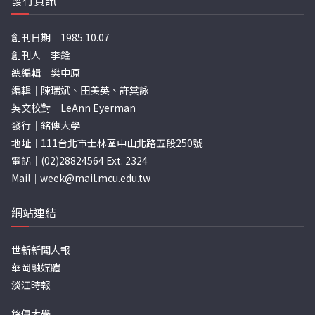
發行資訊
創刊日期｜1985.10.07
創刊人｜李銓
總編輯｜樊中原
編輯｜陳瑞斌、田美英、許棠詠
英文校對｜LeAnn Eyerman
發行｜銘傳大學
地址｜111台北市士林區中山北路五段250號
電話｜(02)28824564 Ext. 2324
Mail｜
week@mail.mcu.edu.tw
網站連結
世新新聞人報
華岡融媒體
淡江時報
銘傳大學