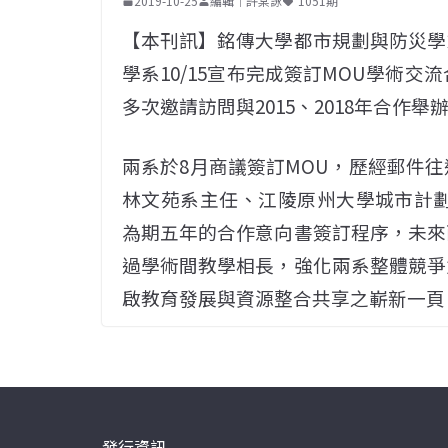
2019-10-25
編輯｜許棠詠
1051期
【本刊訊】銘傳大學都市規劃與防災學
學系10/15宣布完成簽訂MOU學術交
多次邀請訪問與2015、2018年合作
兩系於8月商議簽訂MOU，歷經郵件
林文苑系主任、江陵原州大學城市計劃與房
為期五年的合作意向書簽訂程序，未來
過學術間教學相長，強化兩系整體競爭
啟教育發展與資源整合共享之嶄新一頁
發行資訊