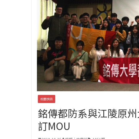
校園快訊
銘傳都防系與江陵原州
訂MOU