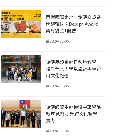
再獲國際肯定！銘傳商設系
閃耀韓國K-Design Award
勇奪雙金1優勝
2026-08-05
銘傳品設系赴日移地教學
攜手千葉大學以設計再現台
日文化記憶
2026-08-05
銘傳師資生赴橫濱中華學院
教育見習 提升跨文化教學
實力
2026-08-05