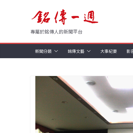
Skip
to
content
專屬於銘傳人的新聞平台
新聞分類
銘傳文藝
大事紀要
影