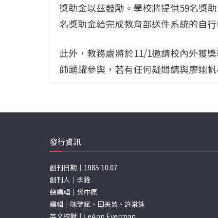
獎助金以茲鼓勵。學校將提供59名獎助
名獎助金給完成教育部送件系統的自行
此外，教務處將於11/1邀請校內外獲
師踴躍參與，若有任何疑問請與廖翊帆小姐
發行資訊
創刊日期｜1985.10.07
創刊人｜李銓
總編輯｜樊中原
編輯｜陳瑞斌、田美英、許棠詠
英文校對｜LeAnn Eyerman