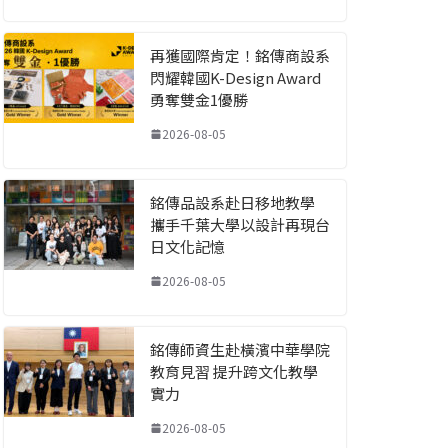
再獲國際肯定！銘傳商設系
閃耀韓國K-Design Award
勇奪雙金1優勝
2026-08-05
銘傳品設系赴日移地教學
攜手千葉大學以設計再現台
日文化記憶
2026-08-05
銘傳師資生赴橫濱中華學院
教育見習 提升跨文化教學
實力
2026-08-05