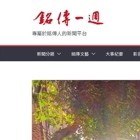
Skip
to
content
專屬於銘傳人的新聞平台
新聞分類
銘傳文藝
大事紀要
影