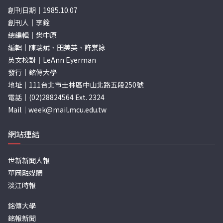
創刊日期｜1985.10.07
創刊人｜李銓
總編輯｜樊中原
編輯｜陳瑞斌、田美英、許棠詠
英文校對｜LeAnn Eyerman
發行｜銘傳大學
地址｜111台北市士林區中山北路五段250號
電話｜(02)28824564 Ext. 2324
Mail｜
week@mail.mcu.edu.tw
網站連結
世新新聞人報
華岡融媒體
淡江時報
銘傳大學
銘報新聞