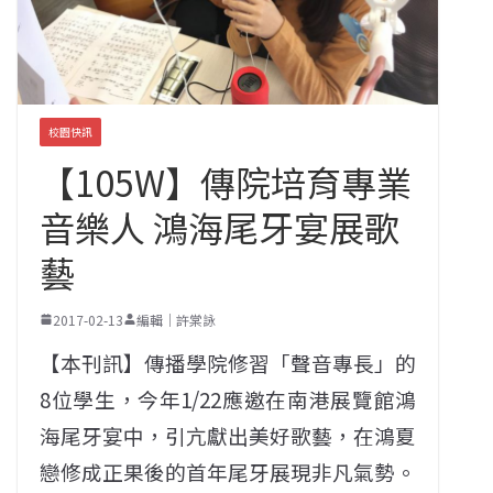
校園快訊
【105W】傳院培育專業
音樂人 鴻海尾牙宴展歌
藝
2017-02-13
編輯｜許棠詠
【本刊訊】傳播學院修習「聲音專長」的
8位學生，今年1/22應邀在南港展覽館鴻
海尾牙宴中，引亢獻出美好歌藝，在鴻夏
戀修成正果後的首年尾牙展現非凡氣勢。