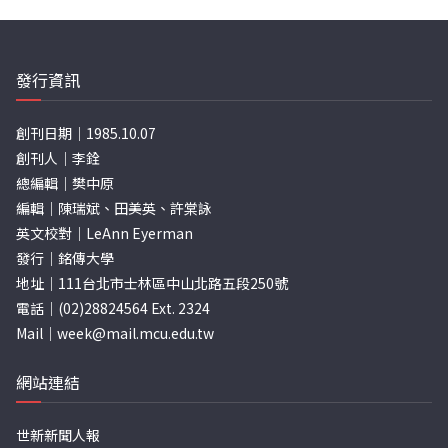
發行資訊
創刊日期｜1985.10.07
創刊人｜李銓
總編輯｜樊中原
編輯｜陳瑞斌、田美英、許棠詠
英文校對｜LeAnn Eyerman
發行｜銘傳大學
地址｜111台北市士林區中山北路五段250號
電話｜(02)28824564 Ext. 2324
Mail｜
week@mail.mcu.edu.tw
網站連結
世新新聞人報