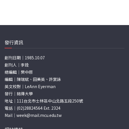
發行資訊
創刊日期｜1985.10.07
創刊人｜李銓
總編輯｜樊中原
編輯｜陳瑞斌、田美英、許棠詠
英文校對｜LeAnn Eyerman
發行｜銘傳大學
地址｜111台北市士林區中山北路五段250號
電話｜(02)28824564 Ext. 2324
Mail｜
week@mail.mcu.edu.tw