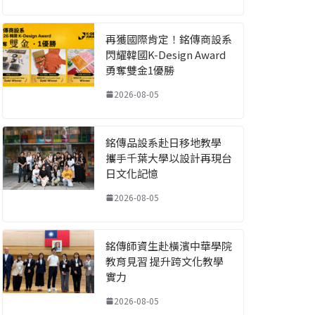
再獲國際肯定！銘傳商設系
閃耀韓國K-Design Award
勇奪雙金1優勝
2026-08-05
銘傳品設系赴日移地教學
攜手千葉大學以設計再現台
日文化記憶
2026-08-05
銘傳師資生赴橫濱中華學院
教育見習 提升跨文化教學
實力
2026-08-05