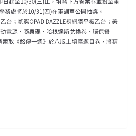
日起至10/30(三)止，填寫下方答案卷並投至軍
處將於10/31(四)在軍訓室公開抽獎。
o乙台；貳獎OPAD DAZZLE視網膜平板乙台；美
行動電源、隨身碟、哈根達斯兌換卷、環保餐
報櫃索取《銘傳一週》於八版上填寫題目卷，將精