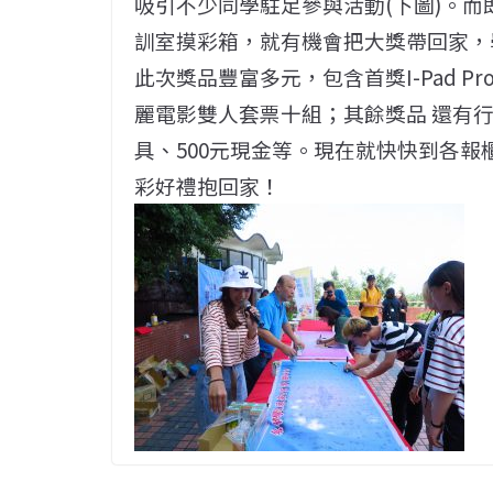
吸引不少同學駐足參與活動(下圖)。而即
訓室摸彩箱，就有機會把大獎帶回家，學務
此次獎品豐富多元，包含首獎I-Pad Pr
麗電影雙人套票十組；其餘獎品 還有
具、500元現金等。現在就快快到各
彩好禮抱回家！