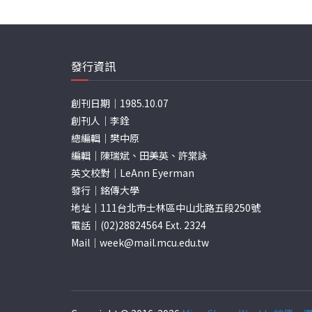
發行資訊
創刊日期｜1985.10.07
創刊人｜李銓
總編輯｜樊中原
編輯｜陳瑞斌、田美英、許棠詠
英文校對｜LeAnn Eyerman
發行｜銘傳大學
地址｜111台北市士林區中山北路五段250號
電話｜(02)28824564 Ext. 2324
Mail｜
week@mail.mcu.edu.tw