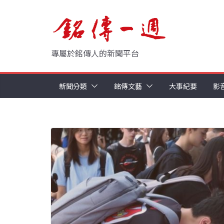
Skip
to
content
專屬於銘傳人的新聞平台
新聞分類
銘傳文藝
大事紀要
影