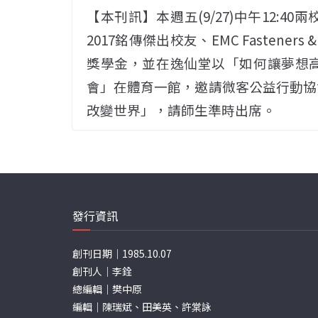
【本刊訊】本週五(9/27)中午12:
2017銘傳傑出校友、EMC Fastene
獎學金，並在逸仙堂以「如何讓夢想
會」在體育一館，邀請微客公益行動協
改變世界」，請師生準時出席。
發行資訊
創刊日期｜1985.10.07
創刊人｜李銓
總編輯｜樊中原
編輯｜陳瑞斌、田美英、許棠詠