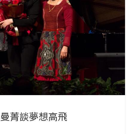
盧曼菁談夢想高飛