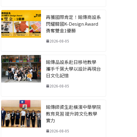
再獲國際肯定！銘傳商設系
閃耀韓國K-Design Award
勇奪雙金1優勝
2026-08-05
銘傳品設系赴日移地教學
攜手千葉大學以設計再現台
日文化記憶
2026-08-05
銘傳師資生赴橫濱中華學院
教育見習 提升跨文化教學
實力
2026-08-05