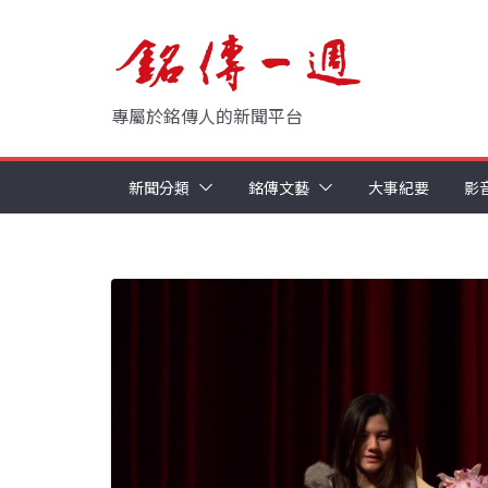
Skip
to
content
專屬於銘傳人的新聞平台
新聞分類
銘傳文藝
大事紀要
影