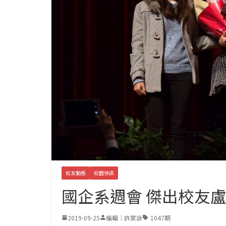
校友動態
校園快訊
國企系週會 傑出校友
2019-09-25
編輯｜許棠詠
1047期