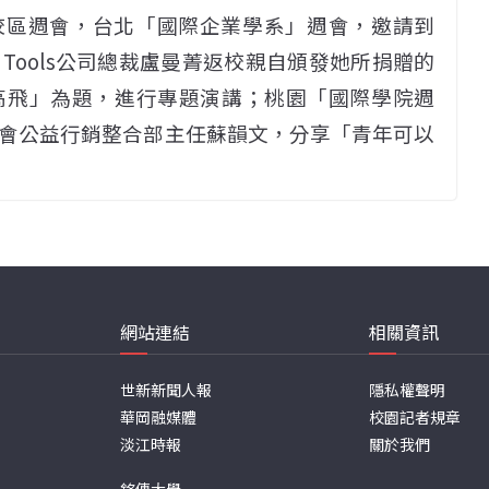
40兩校區週會，台北「國際企業學系」週會，邀請到
rs & Tools公司總裁盧曼菁返校親自頒發她所捐贈的
高飛」為題，進行專題演講；桃園「國際學院週
會公益行銷整合部主任蘇韻文，分享「青年可以
網站連結
相關資訊
世新新聞人報
隱私權聲明
華岡融媒體
校園記者規章
淡江時報
關於我們