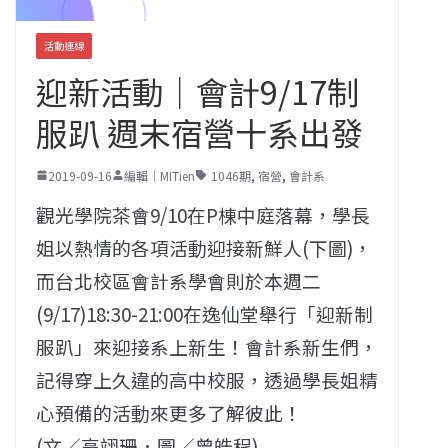
活動連線
迎新活動｜會計9/17制
服趴 週末宿營十系出發
2019-09-16
編輯｜MITien
1046期
,
宿營
,
會計系
觀光學院茶會9/10在P棟中庭落幕，學長
姐以熱情的各項活動迎接新鮮人(下圖)，
而台北校區會計系學會則於本週二
(9/17)18:30-21:00在逸仙堂舉行「迎新制
服趴」來迎接系上新生！會計系新生們，
記得穿上久違的高中校服，透過學長姐精
心預備的活動來更多了解彼此！
(文／高翊珊．圖／曾皓程)