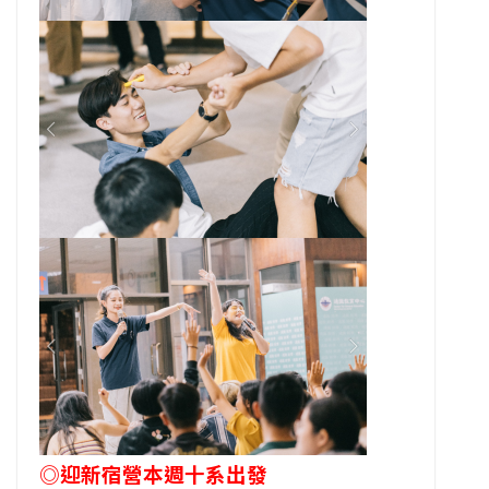
◎迎新宿營本週十系出發