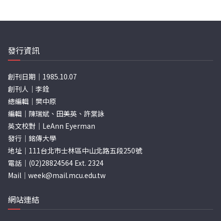
發行資訊
創刊日期｜1985.10.07
創刊人｜李銓
總編輯｜樊中原
編輯｜陳瑞斌、田美英、許棠詠
英文校對｜LeAnn Eyerman
發行｜銘傳大學
地址｜111台北市士林區中山北路五段250號
電話｜(02)28824564 Ext. 2324
Mail｜
week@mail.mcu.edu.tw
網站連結