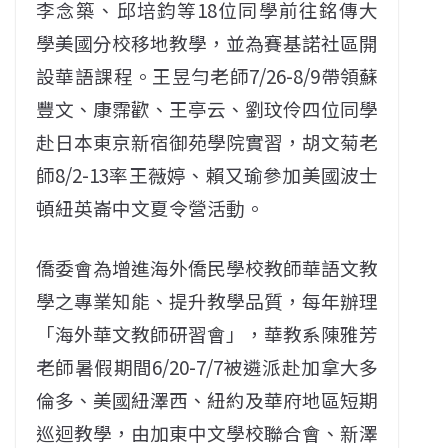
李念築、邱培鈞等18位同學前往銘傳大
學美國分校移地教學，並為賽基諾社區開
設華語課程。王昱勻老師7/26-8/9帶領蘇
豐文、康霈歡、王亭云、劉玟伶四位同學
赴日本東京新宿御苑學院實習，胡文菊老
師8/2-13率王薇婷、賴又瑜參加美國波士
頓紐英崙中文夏令營活動。
僑委會為增進海外僑民學校教師華語文教
學之專業知能、提升教學品質，每年辦理
「海外華文教師研習會」，華教系陳雅芳
老師暑假期間6/20-7/7被遴派赴加拿大多
倫多、美國紐澤西、紐約及華府地區短期
巡迴教學，由加東中文學校聯合會、新澤