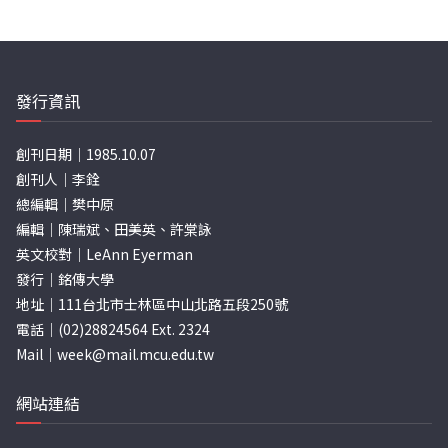
發行資訊
創刊日期｜1985.10.07
創刊人｜李銓
總編輯｜樊中原
編輯｜陳瑞斌、田美英、許棠詠
英文校對｜LeAnn Eyerman
發行｜銘傳大學
地址｜111台北市士林區中山北路五段250號
電話｜(02)28824564 Ext. 2324
Mail｜
week@mail.mcu.edu.tw
網站連結