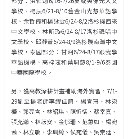
部分：洪恒翊6/16-7/26夏威夷佛光人文
學校、楊辰6/21-8/10舊金山光慧華語學
校、余哲儀和楊詠雯6/24-8/2洛杉磯西來
中文學校、林昕璇6/24-8/17洛杉磯唱中
文學校、邱瀞萱6/24-8/9洛杉磯南灣中文
學校，泰國部分：甘湘6/24-8/17跟我學
華語機構、高梓玹和葉珮慈8/1-9/6泰國
中華國際學校。
另，獲高教深耕計畫補助海外實習，7/1-
29劉至揚老師率繆佳錡、楊宜珊、林宛
樺、郭亮含、林紹琪、陳忻恬、蔡幸真、
張允瀚、林耘安、金郁珊、范蕙如、楊宛
茜、林立敏、李珮綺、侯宛儀、吳崇廷、