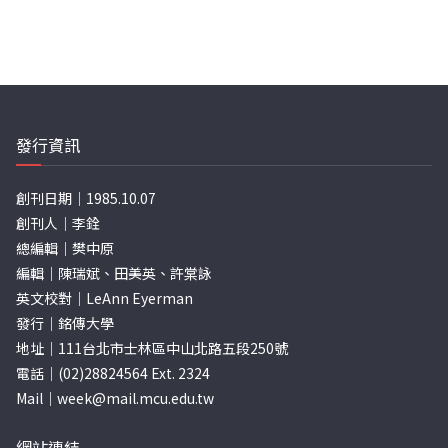
發行資訊
創刊日期｜1985.10.07
創刊人｜李銓
總編輯｜樊中原
編輯｜陳瑞斌、田美英、許棠詠
英文校對｜LeAnn Eyerman
發行｜銘傳大學
地址｜111台北市士林區中山北路五段250號
電話｜(02)28824564 Ext. 2324
Mail｜
week@mail.mcu.edu.tw
網站連結