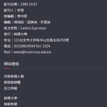
創刊日期｜1985.10.07
創刊人｜李銓
總編輯｜樊中原
編輯｜陳瑞斌、田美英、許棠詠
英文校對｜LeAnn Eyerman
發行｜銘傳大學
地址｜111台北市士林區中山北路五段250號
電話｜(02)28824564 Ext. 2324
Mail｜
week@mail.mcu.edu.tw
網站連結
世新新聞人報
華岡融媒體
淡江時報
銘傳大學
銘報新聞