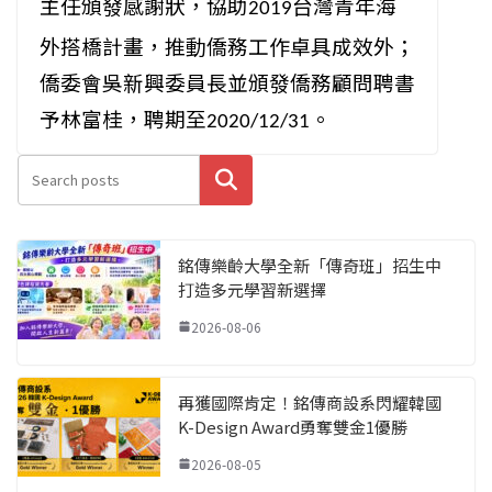
主任頒發感謝狀，協助
台灣青年海
2019
外
搭橋計畫，推動僑務工作卓具成效外；
僑委會吳新興委員長並頒發僑務顧問聘書
予林富桂，聘期至
。
2020
/12/31
搜尋
銘傳樂齡大學全新「傳奇班」招生中
打造多元學習新選擇
2026-08-06
再獲國際肯定！銘傳商設系閃耀韓國
K-Design Award勇奪雙金1優勝
2026-08-05