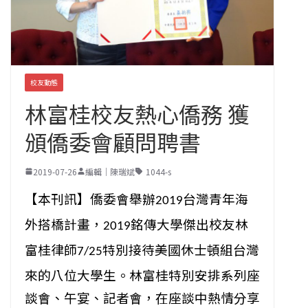
校友動態
林富桂校友熱心僑務 獲
頒僑委會顧問聘書
2019-07-26
編輯｜陳瑞斌
1044-s
【本刊訊】僑委會舉辦
台灣青年海
2019
外搭橋計畫，
銘傳大學傑出校友林
2019
富桂律師
特別接待美國休士頓組台灣
7/25
來
的八位大學生。林富桂特別安排系列座
談會、午宴、記者會，
在座談中熱情分享