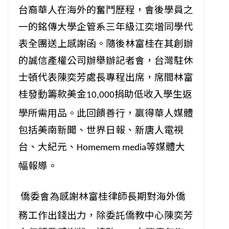
台裔華人在海外的奮鬥歷程，
會後學員之
一的銘傳大學企管系三年級江奕增同學代
表全團送上感謝
函。隨後林富桂在其創辦
的誠信產權公司辦舉辦記者會，
台灣駐休
士頓代表陳奕芳處長專程出席，席間林富
桂發動籌款美金
捐助低收入學生返
1
0,000
學所需用品。此回饋善行，
贏得華人媒體
包括美南新聞、世界日報、新唐人電視
台、大紀元、
等媒體大
H
omemem media
幅報導。
僑委會為感謝林富桂律師長期對海外僑
務工作出錢出力，
除委託僑教中心陳奕芳