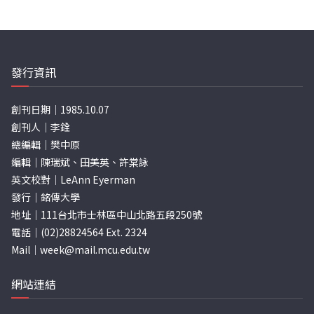
發行資訊
創刊日期｜1985.10.07
創刊人｜李銓
總編輯｜樊中原
編輯｜陳瑞斌、田美英、許棠詠
英文校對｜LeAnn Eyerman
發行｜銘傳大學
地址｜111台北市士林區中山北路五段250號
電話｜(02)28824564 Ext. 2324
Mail｜
week@mail.mcu.edu.tw
網站連結