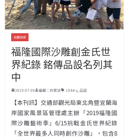
校園快訊
福隆國際沙雕創金氏世
界紀錄 銘傳品設名列其
中
2019-07-09
編輯｜許棠詠
1044-s
,
品設
【本刊訊】交通部觀光局東北角暨宜蘭海
岸國家風景區管理處主辦「2019福隆國
際沙雕藝術季」6/15挑戰金氏世界紀錄
「全世界最多人同時創作沙雕」，包含8