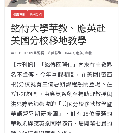
校園快訊
美國分校
銘傳大學華教、應英赴
美國分校移地教學
2019-07-09
編輯｜許棠詠
1044-s
,
應英
,
華教
【本刊訊】「銘傳國際化」向來在高教界
名不虛傳。今年暑假期間，在美國(密西
根)分校就有三個暑期課程熱鬧登場。在
7/1-28期間，由應英系劉至揚助理教授與
洪思婷老師帶隊的「美國分校移地教學暨
華語營暑期研修團」，計有18位優選的
華教系與應英系同學隨行，展開第七屆的
跨文化研習與實習之旅。