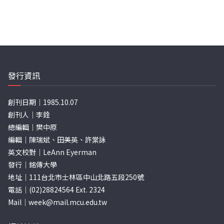
發行資訊
創刊日期｜1985.10.07
創刊人｜李銓
總編輯｜樊中原
編輯｜陳瑞斌、田美英、許棠詠
英文校對｜LeAnn Eyerman
發行｜銘傳大學
地址｜111台北市士林區中山北路五段250號
電話｜(02)28824564 Ext. 2324
Mail｜
week@mail.mcu.edu.tw