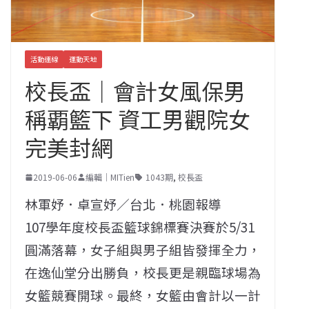
活動連線
運動天地
校長盃｜會計女風保男
稱覇籃下 資工男觀院女
完美封網
2019-06-06
編輯｜MITien
1043期
,
校長盃
林軍妤．卓宣妤／台北．桃園報導
107學年度校長盃籃球錦標賽決賽於5/31
圓滿落幕，女子組與男子組皆發揮全力，
在逸仙堂分出勝負，校長更是親臨球場為
女籃競賽開球。最終，女籃由會計以一計