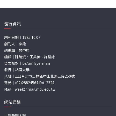
發行資訊
創刊日期｜1985.10.07
創刊人｜李銓
總編輯｜樊中原
編輯｜陳瑞斌、田美英、許棠詠
英文校對｜LeAnn Eyerman
發行｜銘傳大學
地址｜111台北市士林區中山北路五段250號
電話｜(02)28824564 Ext. 2324
Mail｜
week@mail.mcu.edu.tw
網站連結
世新新聞人報