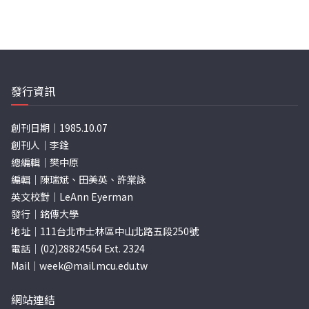
發行資訊
創刊日期｜1985.10.07
創刊人｜李銓
總編輯｜樊中原
編輯｜陳瑞斌、田美英、許棠詠
英文校對｜LeAnn Eyerman
發行｜銘傳大學
地址｜111台北市士林區中山北路五段250號
電話｜(02)28824564 Ext. 2324
Mail｜
week@mail.mcu.edu.tw
網站連結