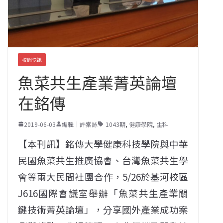
校園快訊
魚菜共生產業菁英論壇
在銘傳
2019-06-03
編輯｜許棠詠
1043期
,
健康學院
,
生科
【本刊訊】銘傳大學健康科技學院與中華
民國魚菜共生推廣協會、台灣魚菜共生學
會等兩大民間社團合作，5/26於基河校區
J616國際會議室舉辦「魚菜共生產業關
鍵技術菁英論壇」，分享國外產業成功案