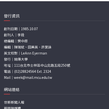
發行資訊
創刊日期｜1985.10.07
創刊人｜李銓
總編輯｜樊中原
編輯｜陳瑞斌、田美英、許棠詠
英文校對｜LeAnn Eyerman
發行｜銘傳大學
地址｜111台北市士林區中山北路五段250號
電話｜(02)28824564 Ext. 2324
Mail｜
week@mail.mcu.edu.tw
網站連結
世新新聞人報
華岡融媒體