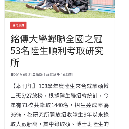
銘傳焦點
銘傳大學蟬聯全國之冠
53名陸生順利考取研究
所
2019-05-31
編輯｜許棠詠
1043期
【本刊訊】108學年度陸生來台就讀碩博
士班5/27放榜，根據陸生聯招會統計，今
年有71校共錄取1440名，招生達成率為
96%，為研究所開放招收陸生9年以來錄
取人數新高，其中錄取碩、博士班陸生的