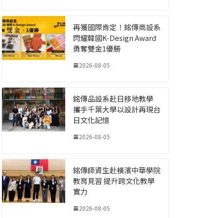
再獲國際肯定！銘傳商設系
閃耀韓國K-Design Award
勇奪雙金1優勝
2026-08-05
銘傳品設系赴日移地教學
攜手千葉大學以設計再現台
日文化記憶
2026-08-05
銘傳師資生赴橫濱中華學院
教育見習 提升跨文化教學
實力
2026-08-05