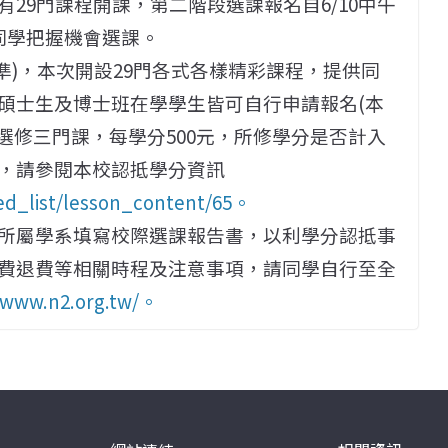
29門課程開課，第二階段選課報名自6/10中午
請同學把握機會選課。
為準)，本次開設29門各式各樣精彩課程，提供同
碩士生及博士班在學學生皆可自行申請報名(本
可選修三門課，每學分500元，所修學分是否計入
，請參閱本校認抵學分資訊
zed_list/lesson_content/65。
所屬學系填寫校際選課報告書，以利學分認抵事
費退費等相關時程及注意事項，請同學自行至全
/www.n2.org.tw/。