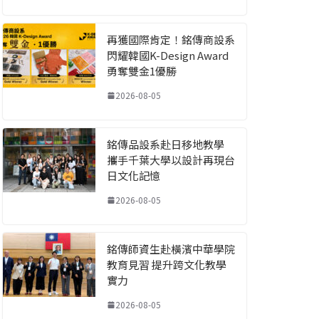
再獲國際肯定！銘傳商設系
閃耀韓國K-Design Award
勇奪雙金1優勝
2026-08-05
銘傳品設系赴日移地教學
攜手千葉大學以設計再現台
日文化記憶
2026-08-05
銘傳師資生赴橫濱中華學院
教育見習 提升跨文化教學
實力
2026-08-05