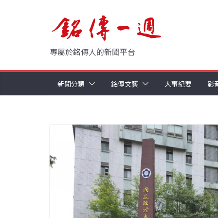
Skip
to
content
專屬於銘傳人的新聞平台
新聞分類
銘傳文藝
大事紀要
影