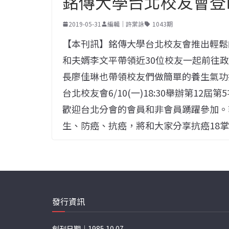
銘傳大學台北校友會登山
2019-05-31
編輯｜許棠詠
1043期
【本刊訊】銘傳大學台北校友會推出輕鬆
和夫婿李文平帶領近30位校友一起前往
長廖佳琳也帶領校友們做簡單的養生氣功
台北校友會6/10(一)18:30舉辦第1
歡迎台北分會的會員和非會員踴躍參加。韓
生、防癌、抗癌，將和大家分享抗癌18
發行資訊
創刊日期｜1985.10.07