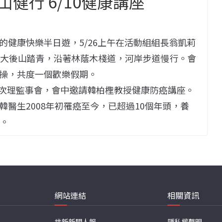
健行 6/10健康講座
的健康快樂半日遊，5/26上午在活動組組長翁凱莉
政大後山踏青，沿著林蔭木棧道，河岸步道慢行。會
操，共度一個歡樂假期。
2屆第5次理監事會，會中邀請韓柏檉教授健康防癌講座。
醫生2008年初罹癌至今，已超過10個年頭，養
掌。
網站連結
相關資訊
世新新聞人報
隱私權聲明