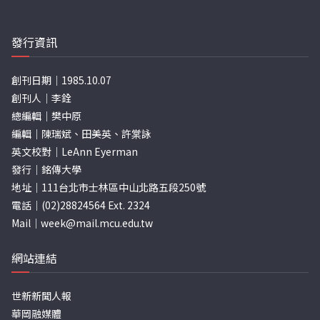
發行資訊
創刊日期｜1985.10.07
創刊人｜李銓
總編輯｜樊中原
編輯｜陳瑞斌、田美英、許棠詠
英文校對｜LeAnn Eyerman
發行｜銘傳大學
地址｜111台北市士林區中山北路五段250號
電話｜(02)28824564 Ext. 2324
Mail｜
week@mail.mcu.edu.tw
網站連結
世新新聞人報
華岡融媒體