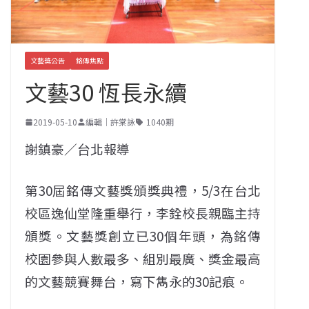
文藝獎公告
銘傳焦點
文藝30 恆長永續
2019-05-10
編輯｜許棠詠
1040期
謝鎮豪／台北報導
第30屆銘傳文藝獎頒獎典禮，5/3在台北
校區逸仙堂隆重舉行，李銓校長親臨主持
頒獎。文藝獎創立已30個年頭，為銘傳
校園參與人數最多、組別最廣、獎金最高
的文藝競賽舞台，寫下雋永的30記痕。