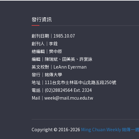
發行資訊
創刊日期｜1985.10.07
創刊人｜李銓
總編輯｜樊中原
編輯｜陳瑞斌、田美英、許棠詠
英文校對｜LeAnn Eyerman
發行｜銘傳大學
地址｜111台北市士林區中山北路五段250號
電話｜(02)28824564 Ext. 2324
Mail｜
week@mail.mcu.edu.tw
Copyright © 2016-2026
Ming Chuan Weekly 銘傳一