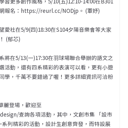
作風格，5/10(五)12:10-14:00在B301
tps://reurl.cc/NODjp。 (軍妤)
在5/9(四)18:30在S104夕陽音樂會等大家
 (郁芯)
在5/13(一)17:30在羽球場聯合舉辦的語文之
選活動，還有四系精彩的表演可以看，更有小遊
同學，千萬不要錯過了喔！更多詳細資訊可洽粉
將華麗登場，歡迎至
tivitiesdesign/查詢各項活動，其中，文創市集 「設市
展出一系列精彩的活動，設計生創意齊發，而特設展