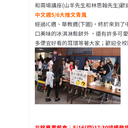
和兩場講座(山羊先生和林思翰先生)歡
中文週5/6大推文青風
經過IC週、華教週(下圖)，終於來到
口美味的冰淇淋鬆餅外 ，還有許多可
多便宜好看的耳環等著大家；歡迎全校
北銘畢業餐會｜5/16(四)17:30接棒登