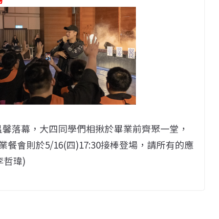
館溫馨落幕，大四同學們相揪於畢業前齊聚一堂，
會則於5/16(四)17:30接棒登場，請所有的應
李哲瑋)