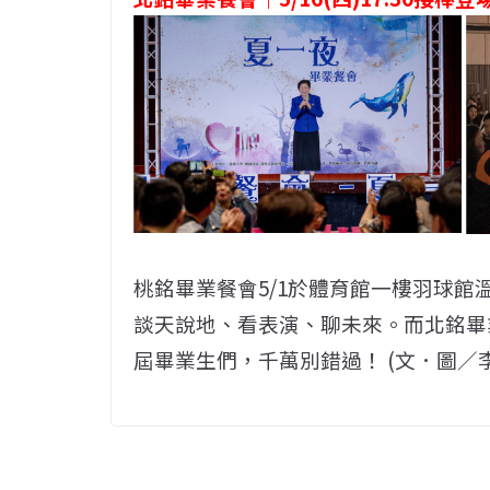
桃銘畢業餐會5/1於體育館一樓羽球
談天說地、看表演、聊未來。而北銘畢業餐
屆畢業生們，千萬別錯過！ (文．圖／