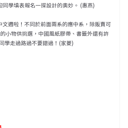
迎同學填表報名一探設計的奧妙。 (惠燕)
了中文週啦！不同於前面兩系的應中系，除販賣可
愛的小物供挑選，中國風紙膠帶、書籤外還有許
同學走過路過不要錯過！(家菱)
場