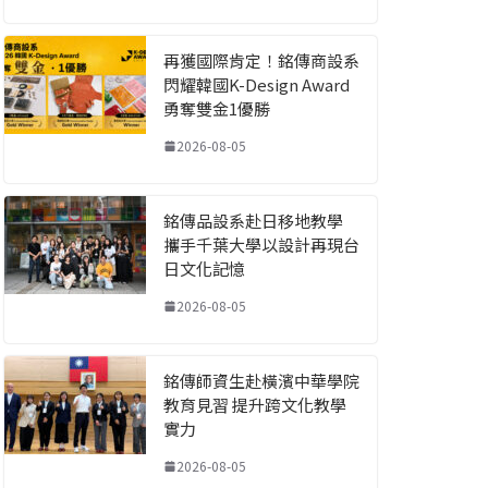
再獲國際肯定！銘傳商設系
閃耀韓國K-Design Award
勇奪雙金1優勝
2026-08-05
銘傳品設系赴日移地教學
攜手千葉大學以設計再現台
日文化記憶
2026-08-05
銘傳師資生赴橫濱中華學院
教育見習 提升跨文化教學
實力
2026-08-05