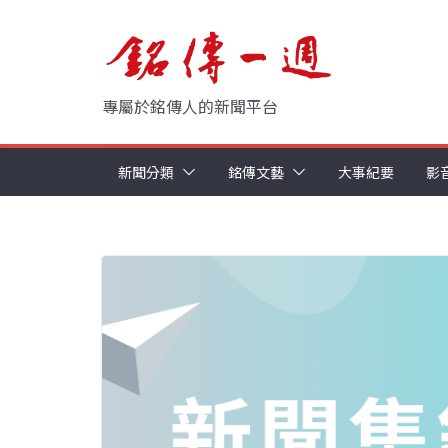
Skip
to
content
專屬於銘傳人的新聞平台
新聞分類
銘傳文藝
大事紀要
影