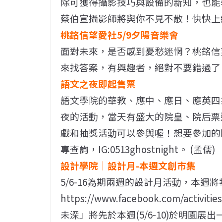
除可獲得攝影技巧與設備的新知，也能學習更多創
蔡伯宣攝影師將與你不見不散！快快上網報名：ht
桃銘信望愛社5/9夕陽音樂會
面對未來，是否感到憂愁迷惘？桃銘信望愛社
來找答案，有興趣者，絕對不要錯過了！
語文之夜即起售票
語文學院的華教、應中、應日、應英四系將
夜的活動，當天有盛大的院皇、院后票
戲和抽獎活動可以參與喔！想要參加的
專查詢，IG:0513ghostnight。 (孟儒)
設計學院｜設計月-本週文創市集
5/6-16為期兩週的設計月活動，本週
https://www.facebook.com/ac
未深」將先於本週(5/6-10)於明園