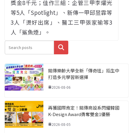
獎金8千元；佳作三組：企管三甲李燿光
等5人「Spotlight」、新傳一甲邱昱霏等
3人「燙好出席」、醫工三甲張家瑜等3
人「鯊魚煙」。
搜尋
銘傳樂齡大學全新「傳奇班」招生中
打造多元學習新選擇
2026-08-06
再獲國際肯定！銘傳商設系閃耀韓國
K-Design Award勇奪雙金1優勝
2026-08-05