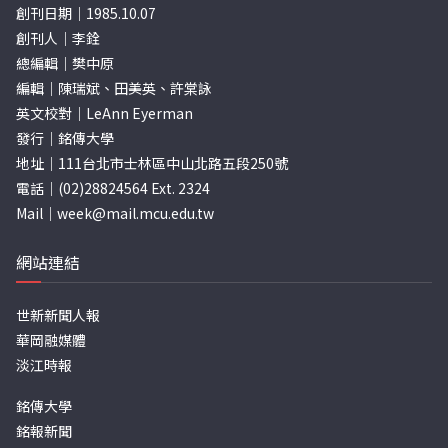
創刊日期｜1985.10.07
創刊人｜李銓
總編輯｜樊中原
編輯｜陳瑞斌、田美英、許棠詠
英文校對｜LeAnn Eyerman
發行｜銘傳大學
地址｜111台北市士林區中山北路五段250號
電話｜(02)28824564 Ext. 2324
Mail｜
week@mail.mcu.edu.tw
網站連結
世新新聞人報
華岡融媒體
淡江時報
銘傳大學
銘報新聞