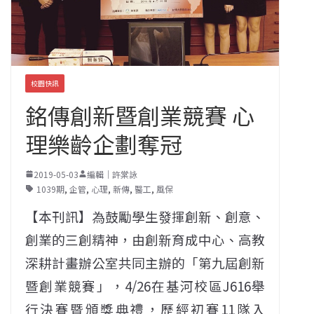
校園快訊
銘傳創新暨創業競賽 心
理樂齡企劃奪冠
2019-05-03
編輯｜許棠詠
1039期
,
企管
,
心理
,
新傳
,
醫工
,
風保
【本刊訊】為鼓勵學生發揮創新、創意、
創業的三創精神，由創新育成中心、高教
深耕計畫辦公室共同主辦的「第九屆創新
暨創業競賽」，4/26在基河校區J616舉
行決賽暨頒獎典禮，歷經初賽11隊入