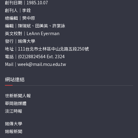
創刊日期｜1985.10.07
創刊人｜李銓
總編輯｜樊中原
編輯｜陳瑞斌、田美英、許棠詠
英文校對｜LeAnn Eyerman
發行｜銘傳大學
地址｜111台北市士林區中山北路五段250號
電話｜(02)28824564 Ext. 2324
Mail｜
week@mail.mcu.edu.tw
網站連結
世新新聞人報
華岡融媒體
淡江時報
銘傳大學
銘報新聞