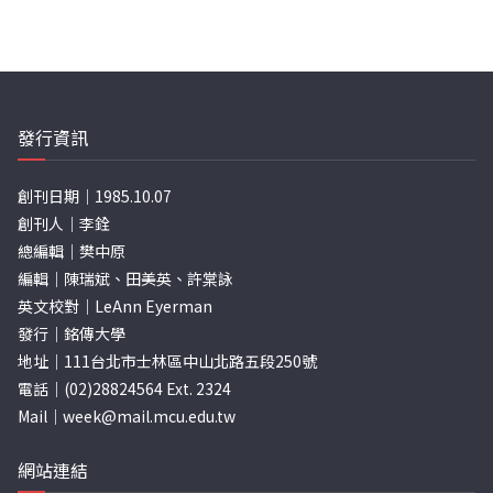
發行資訊
創刊日期｜1985.10.07
創刊人｜李銓
總編輯｜樊中原
編輯｜陳瑞斌、田美英、許棠詠
英文校對｜LeAnn Eyerman
發行｜銘傳大學
地址｜111台北市士林區中山北路五段250號
電話｜(02)28824564 Ext. 2324
Mail｜
week@mail.mcu.edu.tw
網站連結