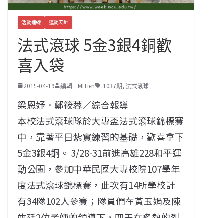
活動連線
運動天地
法式滾球 5金3銀4銅歡
喜入袋
2019-04-19
編輯｜MITien
1037期
,
法式滾球
梁恩妤．鄭筱蓉／綜合報導
本校法式滾球隊於大專盃法式滾球錦標賽
中，靠著平日紮實練習的基礎，歡喜拿下
5金3銀4銅。 3/28-31前進高雄228和平運
動公園，參加中華民國大專校院107學年
度法式滾球錦標賽，此次有14所學校計
有34隊102人參賽；隊員們在黃玉娟及陳
竑廷2位老師的領導下，四天在炙熱的烈