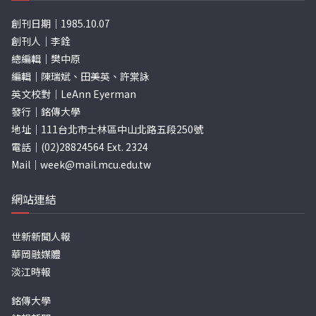
創刊日期｜1985.10.07
創刊人｜李銓
總編輯｜樊中原
編輯｜陳瑞斌、田美英、許棠詠
英文校對｜LeAnn Eyerman
發行｜銘傳大學
地址｜111台北市士林區中山北路五段250號
電話｜(02)28824564 Ext. 2324
Mail｜
week@mail.mcu.edu.tw
網站連結
世新新聞人報
華岡融媒體
淡江時報
銘傳大學