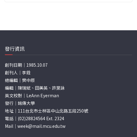
發行資訊
創刊日期｜1985.10.07
創刊人｜李銓
總編輯｜樊中原
編輯｜陳瑞斌、田美英、許棠詠
英文校對｜LeAnn Eyerman
發行｜銘傳大學
地址｜111台北市士林區中山北路五段250號
電話｜(02)28824564 Ext. 2324
Mail｜
week@mail.mcu.edu.tw