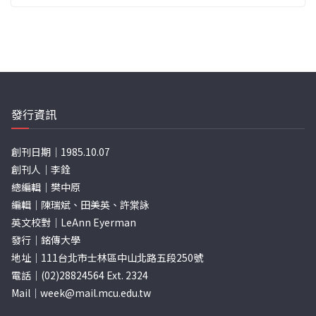
發行資訊
創刊日期｜1985.10.07
創刊人｜李銓
總編輯｜樊中原
編輯｜陳瑞斌、田美英、許棠詠
英文校對｜LeAnn Eyerman
發行｜銘傳大學
地址｜111台北市士林區中山北路五段250號
電話｜(02)28824564 Ext. 2324
Mail｜
week@mail.mcu.edu.tw