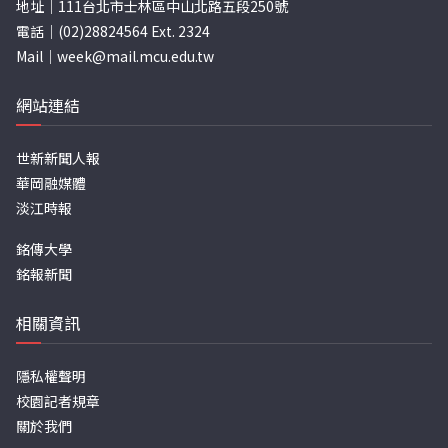
地址｜111台北市士林區中山北路五段250號
電話｜(02)28824564 Ext. 2324
Mail｜
week@mail.mcu.edu.tw
網站連結
世新新聞人報
華岡融媒體
淡江時報
銘傳大學
銘報新聞
相關資訊
隱私權聲明
校園記者規章
關於我們