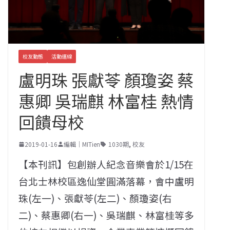
校友動態
活動連線
盧明珠 張獻苓 顏瓊姿 蔡
惠卿 吳瑞麒 林富桂 熱情
回饋母校
2019-01-16
編輯｜MITien
1030期
,
校友
【本刊訊】包創辦人紀念音樂會於1/15在
台北士林校區逸仙堂圓滿落幕，會中盧明
珠(左一)、張獻苓(左二)、顏瓊姿(右
二)、蔡惠卿(右一)、吳瑞麒、林富桂等多