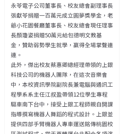
永苓電子公司董事長、校友總會副理事長
張獻苓捐贈一百萬元成立圓夢獎學金，老
爺小花園餐廳董事長、校友總會現任理事
長顏瓊姿捐贈50萬元給包德明文教基
金，贊助弱勢學生就學，贏得全場掌聲連
連。
此外，傑出校友蔡惠卿總經理帶領的上銀
科技公司的機器人團隊，在這次音樂會
中，本校資訊學院副院長兼電腦與通訊工
程學系系主任江叔盈帶領12位學生專程
驅車南下台中，接受上銀工程師親自開課
指導撰寫機器人舞蹈的程式設計。上銀並
提供四部手臂機器人專車運送銘傳桃園校
區測試程式，當天再轉運台北配合各項演