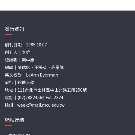
發行資訊
創刊日期｜1985.10.07
創刊人｜李銓
總編輯｜樊中原
編輯｜陳瑞斌、田美英、許棠詠
英文校對｜LeAnn Eyerman
發行｜銘傳大學
地址｜111台北市士林區中山北路五段250號
電話｜(02)28824564 Ext. 2324
Mail｜
week@mail.mcu.edu.tw
網站連結