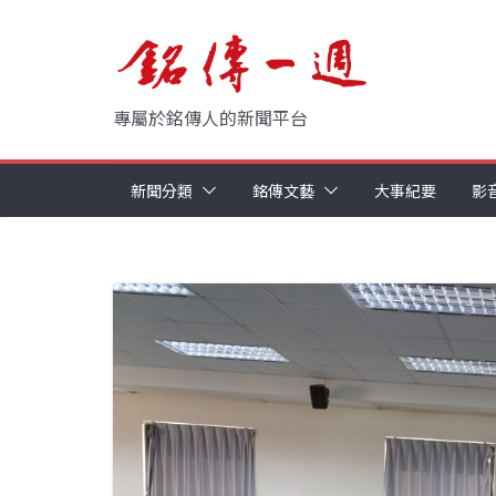
Skip
to
content
專屬於銘傳人的新聞平台
新聞分類
銘傳文藝
大事紀要
影