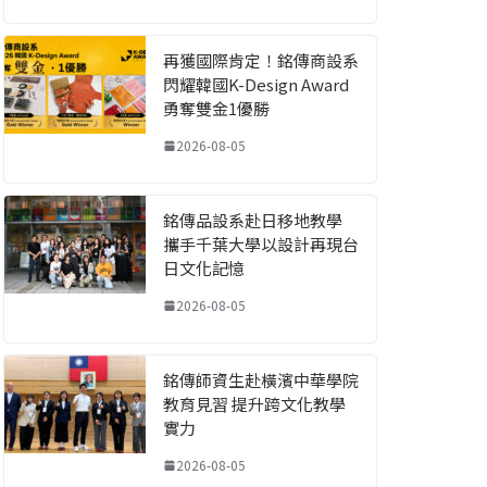
再獲國際肯定！銘傳商設系
閃耀韓國K-Design Award
勇奪雙金1優勝
2026-08-05
銘傳品設系赴日移地教學
攜手千葉大學以設計再現台
日文化記憶
2026-08-05
銘傳師資生赴橫濱中華學院
教育見習 提升跨文化教學
實力
2026-08-05