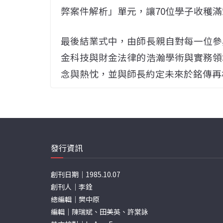
弊案件解析」單元，讓70位學子收穫滿
最後結業式中，由師長親自對每一位參
金科技與財金法律的浩瀚學術與實務領
念與熱忱，並與師長約定未來於銘傳再
發行資訊
創刊日期｜1985.10.07
創刊人｜李銓
總編輯｜樊中原
編輯｜陳瑞斌、田美英、許棠詠